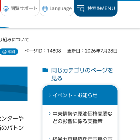
閲覧サポート
Language
検索&
MENU
り組みについて
ページID：14808
更新日：2026年7月28日
印刷
同じカテゴリのページを
見る
イベント・お知らせ
中東情勢や原油価格高騰な
センターや
どの影響に係る支援策
術のバトン
経営力再構築伴走支援の支