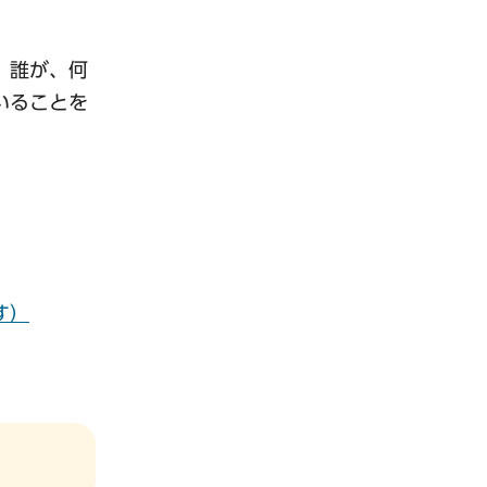
、誰が、何
いることを
す）