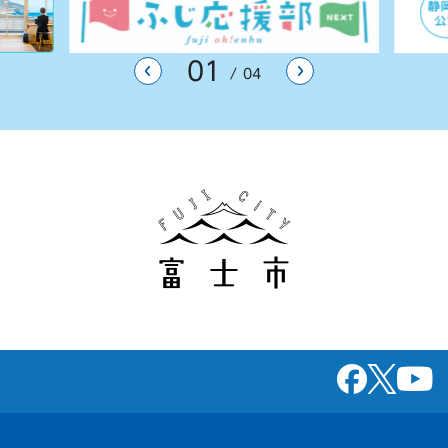
01
前のスライドを表示
次のスライドを表
04