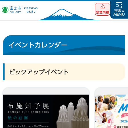
富士市 いただ
検索&
緊急情報
MENU
きへの、はじま
り
イベントカレンダー
ピックアップイベント