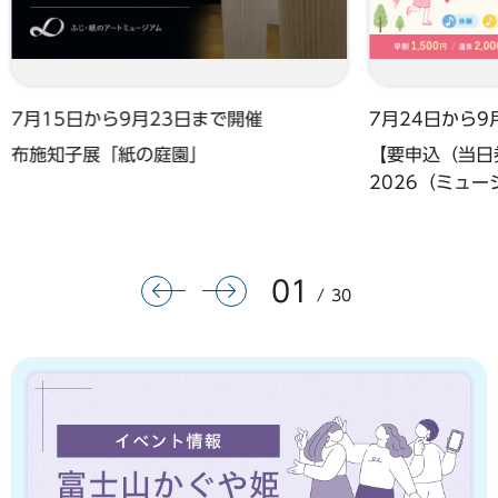
7月15日から9月23日まで開催
7月24日から9
布施知子展「紙の庭園」
【要申込（当日券
2026（ミュ
01
前のスライドを表示
次のスライドを表示
30