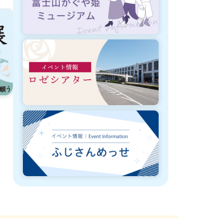
8月3日から3月31日まで開催
8月3日から8
富士市庁舎キッチンカー等出店事業
富士市庁舎キ
者の募集
者のお知らせ