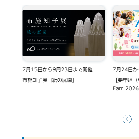
催
7月15日から9月23日まで開催
7月24日
講習
布施知子展「紙の庭園」
【要申込（
Fam 20