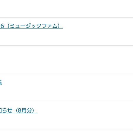
）
026（ミュージックファム）
集
知らせ（8月分）