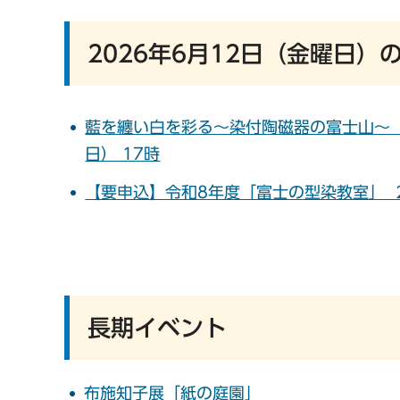
2026年6月12日（金曜日）
藍を纏い白を彩る～染付陶磁器の富士山～ 20
日） 17時
【要申込】令和8年度「富士の型染教室」 2
長期イベント
布施知子展「紙の庭園」