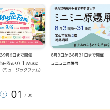
から9月6日まで開催
8月3日から8月31日まで開催
当日券あり）】Music
ミニミニ原爆展
26（ミュージックファム）
01
前のスライドを表示
次のスライドを表示
30