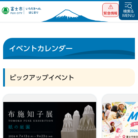
富士市 いただ
検索&
緊急情報
MENU
きへの、はじま
り
イベントカレンダー
ピックアップイベント