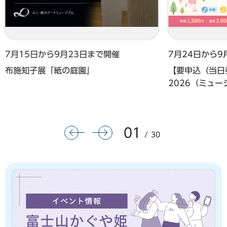
7月15日から9月23日まで開催
7月24日から9
布施知子展「紙の庭園」
【要申込（当日券
2026（ミュ
01
前のスライドを表示
次のスライドを表示
30