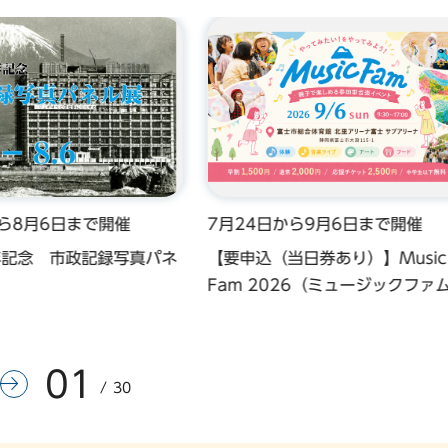
から8月6日まで開催
7月24日から9月6日まで開催
年記念 市政記録写真パネ
【要申込（当日券あり）】Music
Fam 2026（ミュージックファ
01
前のスライドを表示
次のスライドを表示
30