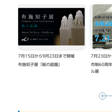
催
7月15日から9月23日まで開催
7月23日
楽し
布施知子展「紙の庭園」
市制60周
講座～
ル展