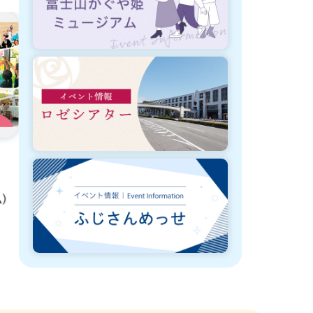
8月3日から8月31日まで開催
8月3日から3
ミニミニ原爆展
富士市庁舎キ
ム）
者の募集