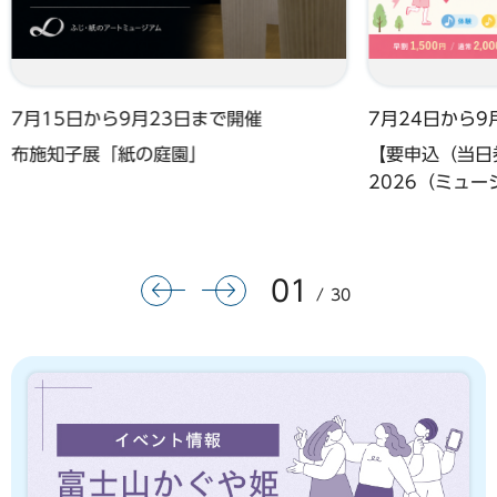
7月15日から9月23日まで開催
7月24日から9
布施知子展「紙の庭園」
【要申込（当日券
2026（ミュ
01
前のスライドを表示
次のスライドを表示
30