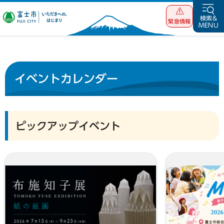
富士市 いただ
検索&
緊急情報
MENU
きへの、はじま
り
イベントカレンダー
ピックアップイベント