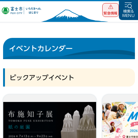
富士市 いただ
検索&
緊急情報
MENU
きへの、はじま
り
イベントカレンダー
ピックアップイベント