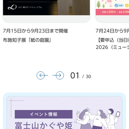
7月15日から9月23日まで開催
7月24日から9
布施知子展「紙の庭園」
【要申込（当日券
2026（ミュ
01
前のスライドを表示
次のスライドを表示
30