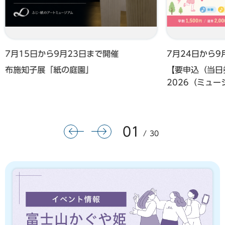
7月15日から9月23日まで開催
7月24日から9
布施知子展「紙の庭園」
【要申込（当日券
2026（ミュ
01
前のスライドを表示
次のスライドを表示
30