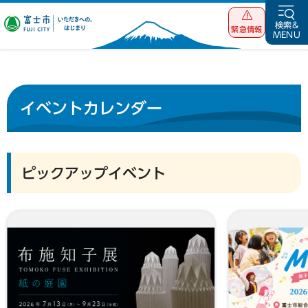
富士市 いただ
検索&
緊急情報
MENU
きへの、はじま
り
イベントカレンダー
ピックアップイベント