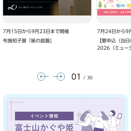
7月15日から9月23日まで開催
7月24日から9
布施知子展「紙の庭園」
【要申込（当日券
2026（ミュ
01
前のスライドを表示
次のスライドを表示
30