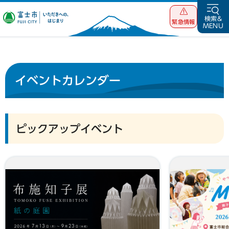
富士市 いただ
検索&
緊急情報
MENU
きへの、はじま
り
イベントカレンダー
ピックアップイベント