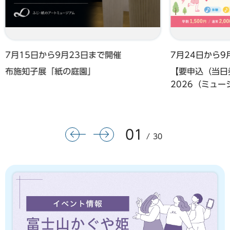
7月15日から9月23日まで開催
7月24日から9
布施知子展「紙の庭園」
【要申込（当日券
2026（ミュ
01
前のスライドを表示
次のスライドを表示
30