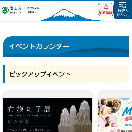
富士市 いただ
検索&
緊急情報
MENU
きへの、はじま
り
イベントカレンダー
ピックアップイベント