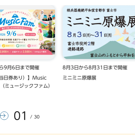
から9月6日まで開催
8月3日から8月31日まで開催
当日券あり）】Music
ミニミニ原爆展
26（ミュージックファム）
01
前のスライドを表示
次のスライドを表示
30