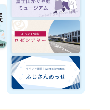
8月3日から3月31日まで開催
8月3日から8
富士市庁舎キッチンカー等出店事業
富士市庁舎キ
者の募集
者のお知らせ