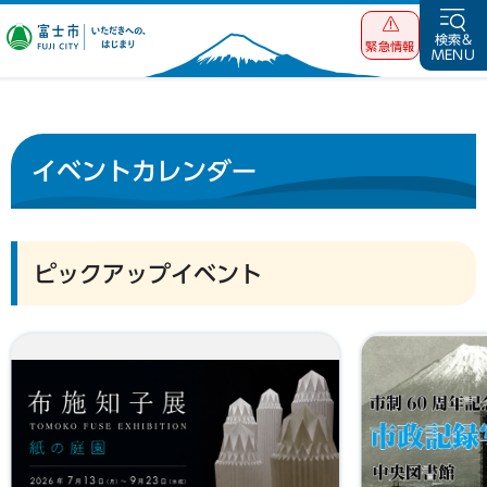
富士市 いただ
検索&
緊急情報
MENU
きへの、はじま
り
イベントカレンダー
ピックアップイベント