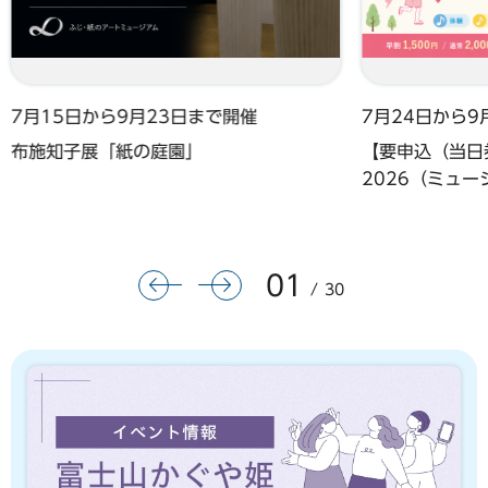
7月15日から9月23日まで開催
7月24日から9
布施知子展「紙の庭園」
【要申込（当日券
2026（ミュ
01
前のスライドを表示
次のスライドを表示
30