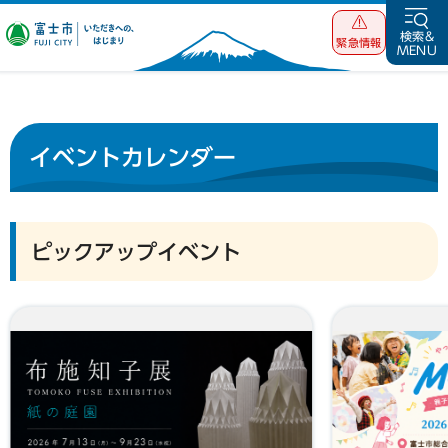
富士市 いただ
検索&
緊急情報
MENU
きへの、はじま
り
イベントカレンダー
ピックアップイベント