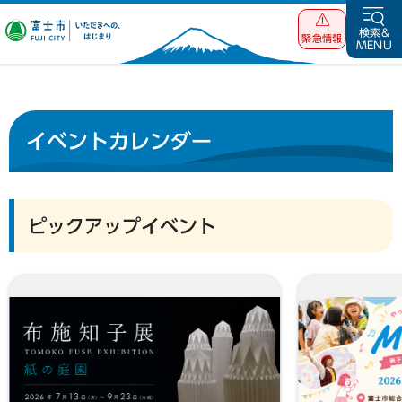
富士市 いただ
検索&
緊急情報
MENU
きへの、はじま
り
イベントカレンダー
ピックアップイベント