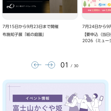
7月15日から9月23日まで開催
7月24日から9
布施知子展「紙の庭園」
【要申込（当日券
2026（ミュ
01
前のスライドを表示
次のスライドを表示
30