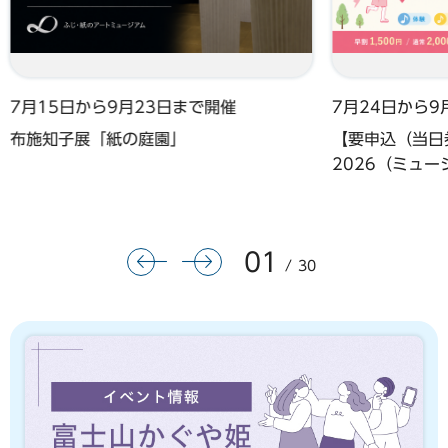
7月15日から9月23日まで開催
7月24日から9
布施知子展「紙の庭園」
【要申込（当日券
2026（ミュ
01
前のスライドを表示
次のスライドを表示
30