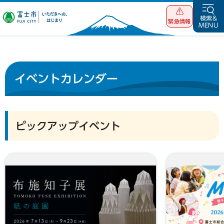
富士市 いただ
検索&
緊急情報
MENU
きへの、はじま
り
イベントカレンダー
ピックアップイベント