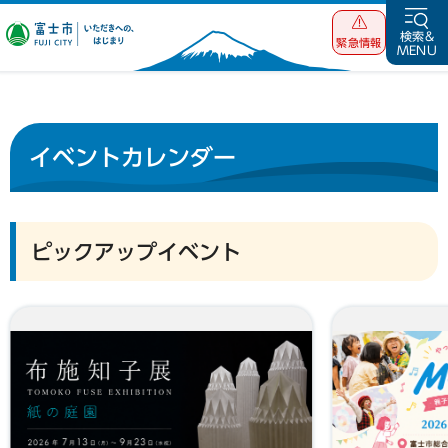
富士市 いただ
検索&
緊急情報
MENU
きへの、はじま
り
イベントカレンダー
ピックアップイベント