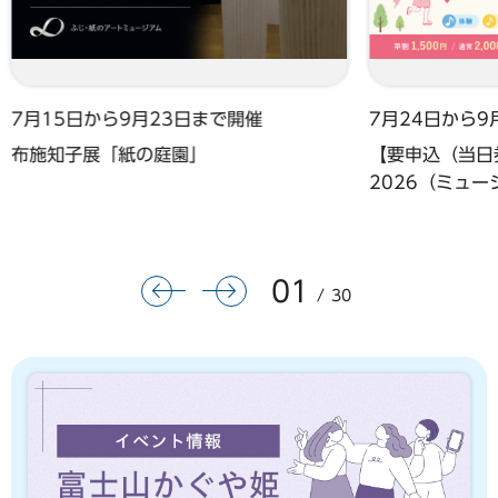
7月15日から9月23日まで開催
7月24日から9
布施知子展「紙の庭園」
【要申込（当日券
2026（ミュ
01
前のスライドを表示
次のスライドを表示
30