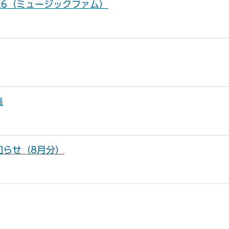
026（ミュージックファム）
集
知らせ（8月分）