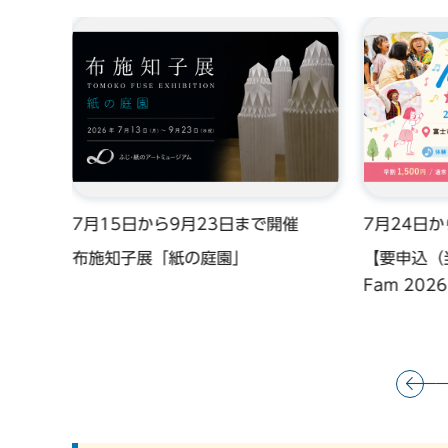
催
7月15日から9月23日まで開催
7月24日
講習
布施知子展「紙の庭園」
【要申込（
Fam 20