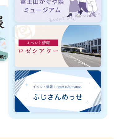
8月3日から3月31日まで開催
8月3日から8
富士市庁舎キッチンカー等出店事業
富士市庁舎キ
者の募集
者のお知らせ