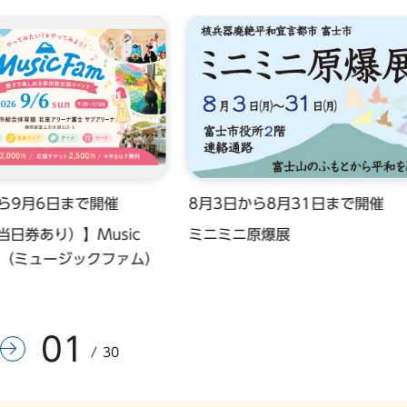
から9月6日まで開催
8月3日から8月31日まで開催
当日券あり）】Music
ミニミニ原爆展
26（ミュージックファム）
01
前のスライドを表示
次のスライドを表示
30