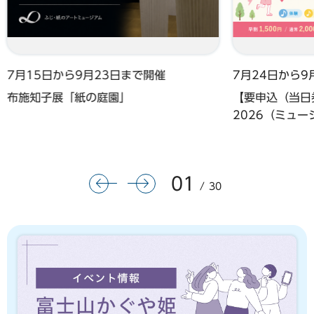
7月15日から9月23日まで開催
7月24日から9
布施知子展「紙の庭園」
【要申込（当日券
2026（ミュ
01
前のスライドを表示
次のスライドを表示
30