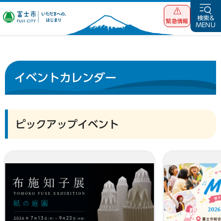
富士市 いただ
検索&
緊急情報
MENU
きへの、はじま
り
イベントカレンダー
ピックアップイベント