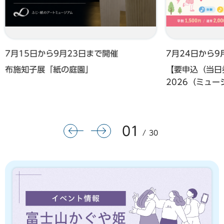
7月15日から9月23日まで開催
7月24日から9
布施知子展「紙の庭園」
【要申込（当日券
2026（ミュ
01
前のスライドを表示
次のスライドを表示
30