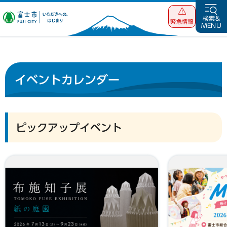
富士市 いただ
検索&
緊急情報
MENU
きへの、はじま
り
イベントカレンダー
ピックアップイベント