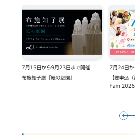
催
7月15日から9月23日まで開催
7月24日
講習
布施知子展「紙の庭園」
【要申込（
Fam 20