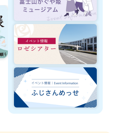
8月3日から3月31日まで開催
8月3日から8
富士市庁舎キッチンカー等出店事業
富士市庁舎キ
者の募集
者のお知らせ