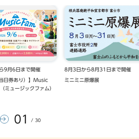
から9月6日まで開催
8月3日から8月31日まで開催
当日券あり）】Music
ミニミニ原爆展
26（ミュージックファム）
01
前のスライドを表示
次のスライドを表示
30