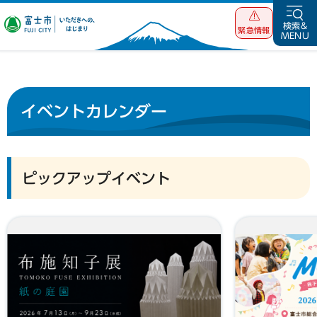
富士市 いただ
検索&
緊急情報
MENU
きへの、はじま
り
イベントカレンダー
ピックアップイベント