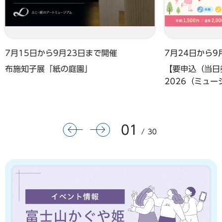
7月15日から9月23日まで開催
7月24日から9
布施知子展「紙の庭園」
【要申込（当日券
2026（ミュ
01
前のスライドを表示
次のスライドを表示
30