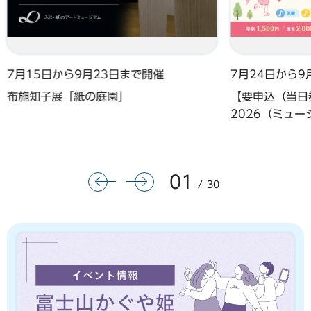
7月15日から9月23日まで開催
7月24日から9
布施知子展「紙の庭園」
【要申込（当日券
2026（ミュ
01
前のスライドを表示
次のスライドを表示
30