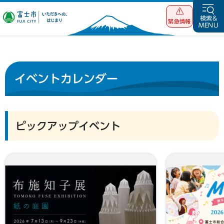
富士市 いただ
検索&
緊急情報
MENU
きへの、はじま
り
イベントカレンダー
ピックアップイベント