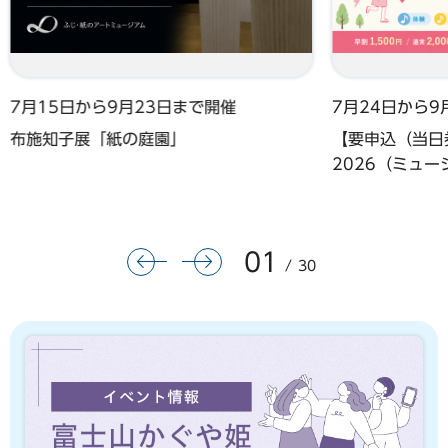
7月15日から9月23日まで開催
7月24日から9
布施知子展「紙の庭園」
【要申込（当日券
2026（ミュ
01
前のスライドを表示
次のスライドを表示
30