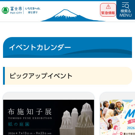
富士市 いただ
検索&
緊急情報
MENU
きへの、はじま
り
イベントカレンダー
ピックアップイベント